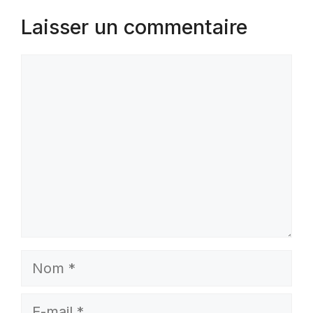
Laisser un commentaire
Commentaire
Nom
E-