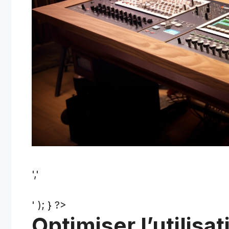
','
' ); } ?>
Optimiser l’utilisa