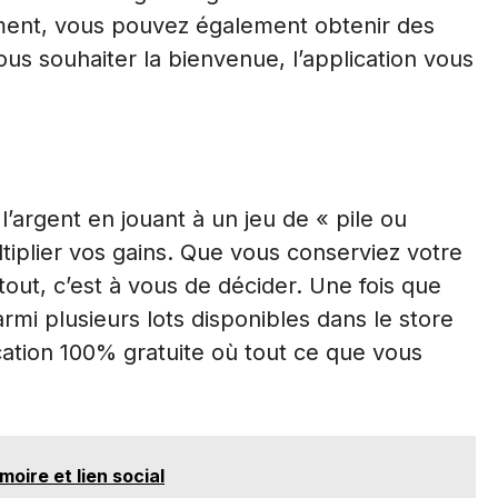
ement, vous pouvez également obtenir des
s souhaiter la bienvenue, l’application vous
argent en jouant à un jeu de « pile ou
tiplier vos gains. Que vous conserviez votre
tout, c’est à vous de décider. Une fois que
mi plusieurs lots disponibles dans le store
ication 100% gratuite où tout ce que vous
oire et lien social