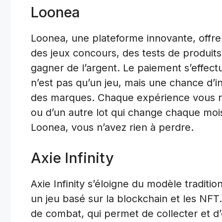
Loonea
Loonea, une plateforme innovante, offre au
des jeux concours, des tests de produits 
gagner de l’argent. Le paiement s’effec
n’est pas qu’un jeu, mais une chance d’in
des marques. Chaque expérience vous ra
ou d’un autre lot qui change chaque mois.
Loonea, vous n’avez rien à perdre.
Axie Infinity
Axie Infinity s’éloigne du modèle traditi
un jeu basé sur la blockchain et les NFT
de combat, qui permet de collecter et d