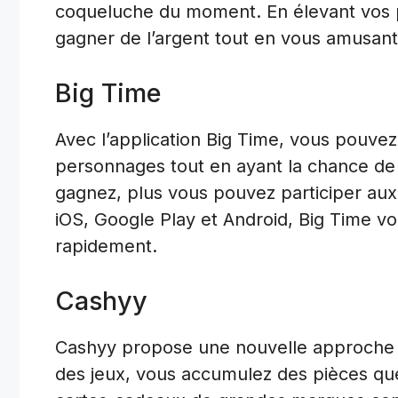
coqueluche du moment. En élevant vos p
gagner de l’argent tout en vous amusan
Big Time
Avec l’application Big Time, vous pouvez
personnages tout en ayant la chance de 
gagnez, plus vous pouvez participer aux 
iOS, Google Play et Android, Big Time 
rapidement.
Cashyy
Cashyy propose une nouvelle approche d
des jeux, vous accumulez des pièces qu