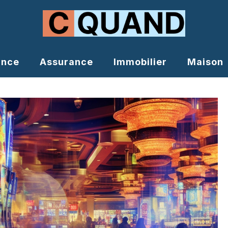
ance
Assurance
Immobilier
Maison