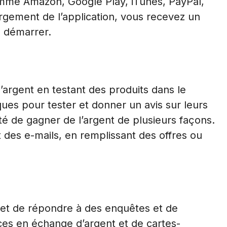
me Amazon, Google Play, iTunes, PayPal,
rgement de l’application, vous recevez un
 démarrer.
argent en testant des produits dans le
ues pour tester et donner un avis sur leurs
ité de gagner de l’argent de plusieurs façons.
des e-mails, en remplissant des offres ou
et de répondre à des enquêtes et de
ces en échange d’argent et de cartes-