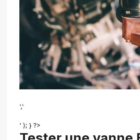
','
' ); } ?>
Tester une vanne 