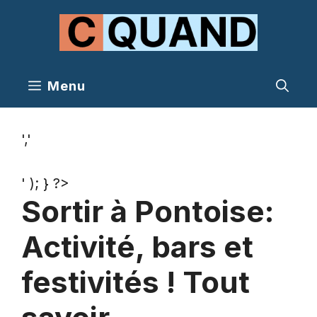
Aller
au
contenu
Menu
','
' ); } ?>
Sortir à Pontoise:
Activité, bars et
festivités ! Tout