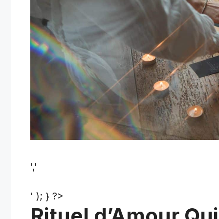
','
' ); } ?>
Rituel d’Amour Qu