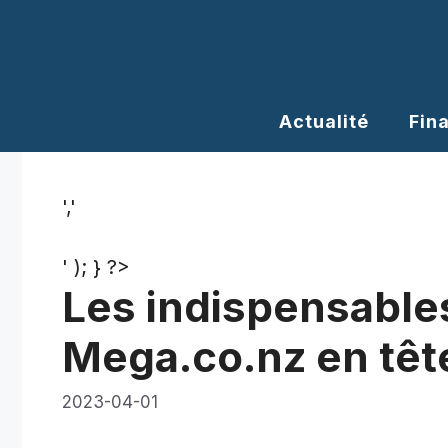
Aller
au
contenu
Actualité
Fin
','
' ); } ?>
Les indispensables
Mega.co.nz en tête
2023-04-01