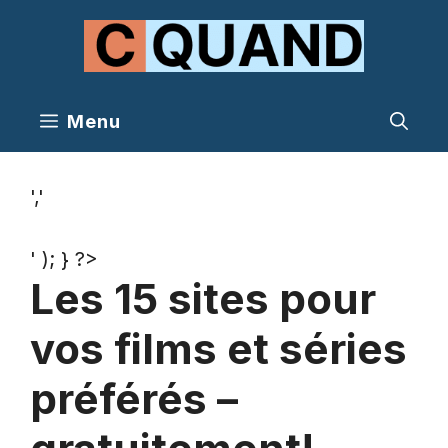
Aller
au
contenu
Menu
','
' ); } ?>
Les 15 sites pour
vos films et séries
préférés –