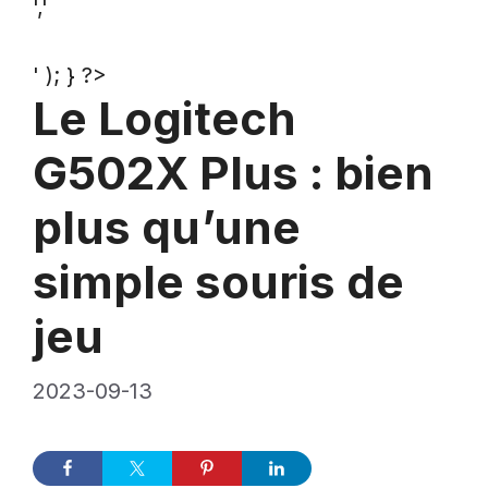
','
' ); } ?>
Le Logitech
G502X Plus : bien
plus qu’une
simple souris de
jeu
2023-09-13