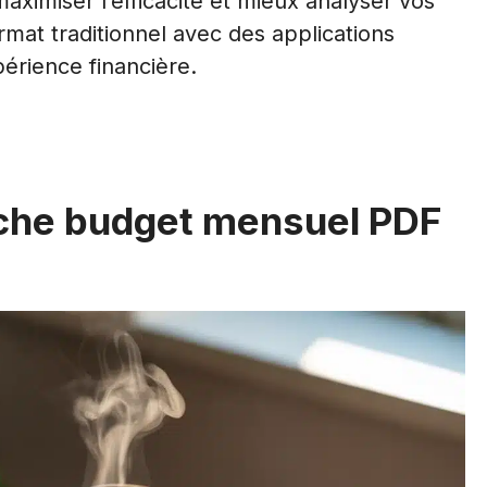
aximiser l’efficacité et mieux analyser vos
at traditionnel avec des applications
périence financière.
fiche budget mensuel PDF