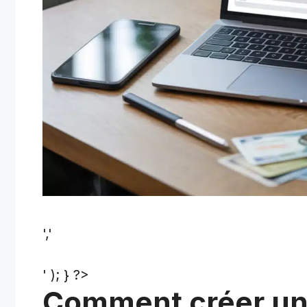
','
' ); } ?>
Comment créer un